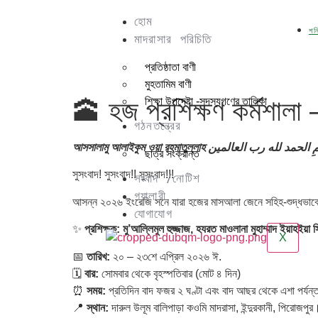
হোম
শনি
মাদরাসার পরিচিতি
প্রতিষ্ঠাতা বাণী
মুহতামিম বাণী
🕋 হজ প্রশিক্ষণ কর্মশাল
শিক্ষা উপদেষ্টা -সদস্যগণের তালিকা
গঠনতন্ত্রের
আসসালামু আলাইকুম ওয়া রহমাতুল্লাহ
الحمد لله رب العالمين
ِ
ছাত্র সংক্রান্ত
সুসংবাদ! সুসংবাদ!! সুসংবাদ!!!
সংবাদ /নোটিশ
গ্যালারী
আসন্ন ২০২৬ ইংরেজি সনে যারা হজের মাসআলা জেনে সহিহ-শুদ্ধভাবে
যোগাযোগ
✨
প্রশিক্ষক:
মু’আল্লিমুল হুজ্জাজ, হযরত মাওলানা মুহাম্মাদ ইয়াহইয়া সি
X
📅
তারিখ:
২০ – ২৩শে এপ্রিল ২০২৬ ঈ.
🗓️
বার:
সোমবার থেকে বৃহস্পতিবার (মোট ৪ দিন)
⏰
সময়:
প্রতিদিন বাদ ফজর ২ ঘণ্টা এবং বাদ আছর থেকে এশা পর্যন
📍
স্থান:
দারুল উলূম বালিপাড়া কওমি মাদরাসা, ইন্দুরকানী, পিরোজপুর