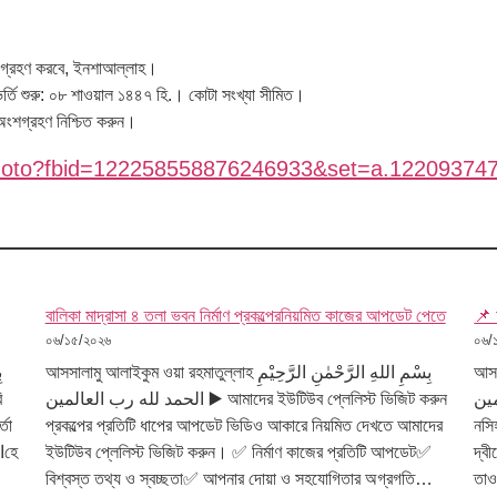
ক্ষ গ্রহণ করবে, ইনশাআল্লাহ।
 ভর্তি শুরু: ০৮ শাওয়াল ১৪৪৭ হি.। কোটা সংখ্যা সীমিত।
ংশগ্রহণ নিশ্চিত করুন।
photo?fbid=122258558876246933&set=a.12209374
বালিকা মাদ্রাসা ৪ তলা ভবন নির্মাণ প্রকল্পেরনিয়মিত কাজের আপডেট পেতে
📌 ফ
০৬/১৫/২০২৬
০৬/
আসসালাম
আসসালামু আলাইকুম ওয়া রহমাতুল্লাহ بِسْمِ اللهِ الرَّحْمٰنِ الرَّحِيْمِ
العالمين
الحمد لله رب العالمين ▶️ আমাদের ইউটিউব প্লেলিস্ট ভিজিট করুন
্তা
প্রকল্পের প্রতিটি ধাপের আপডেট ভিডিও আকারে নিয়মিত দেখতে আমাদের
নসি
ইউটিউব প্লেলিস্ট ভিজিট করুন। ✅ নির্মাণ কাজের প্রতিটি আপডেট✅
দ্ব
বিশ্বস্ত তথ্য ও স্বচ্ছতা✅ আপনার দোয়া ও সহযোগিতার অগ্রগতি…
তাও