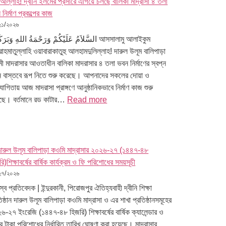
াআল্লাহ! দ্বীনি ইলমের প্রসারে এগিয়ে চলছে বালিকা মাদ্রাসা ৪ তলা
নির্মাণ প্রকল্পের কাজ
২১/২০২৬
السَّلاَمُ عَلَيْكُمْ وَرَحْمَةُ اللهِ وَبَرَك আসসালামু আলাইকুম
রাহমাতুল্লাহি ওয়াবারাকাতুহু আলহামদুলিল্লাহ! দারুল উলূম বালিপাড়া
ী মাদরাসার আওতাধীন বালিকা মাদরাসার ৪ তলা ভবন নির্মাণের স্বপ্ন
 বাস্তবে রূপ নিতে শুরু করেছে। আপনাদের সকলের দোয়া ও
গিতায় আজ মাদরাসা প্রাঙ্গণে আনুষ্ঠানিকভাবে নির্মাণ কাজ শুরু
েছে। বর্তমানে রড কাটার…
Read more
ারুল উলূম বালিপাড়া কওমি মাদ্রাসার ২০২৬-২৭ (১৪৪৭-৪৮
ি)শিক্ষাবর্ষের বার্ষিক কার্যক্রম ও ফি পরিশোধের সময়সূচী
২৭/২০২৬
্ব প্রতিবেদক | ইন্দুরকানী, পিরোজপুর ঐতিহ্যবাহী দ্বীনি শিক্ষা
িষ্ঠান দারুল উলূম বালিপাড়া কওমি মাদ্রাসা ও এর শাখা প্রতিষ্ঠানসমূহের
৬-২৭ ইংরেজি (১৪৪৭-৪৮ হিজরি) শিক্ষাবর্ষের বার্ষিক ক্যালেন্ডার ও
ার টাকা পরিশোধের নির্ধারিত তারিখ ঘোষণা করা হয়েছে। মাদ্রাসার