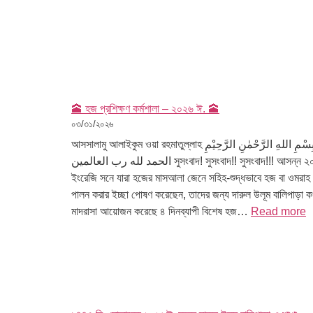
🕋 হজ প্রশিক্ষণ কর্মশালা – ২০২৬ ঈ. 🕋
০৩/৩১/২০২৬
আসসালামু আলাইকুম ওয়া রহমাতুল্লাহ بِسْمِ اللهِ الرَّحْمٰنِ الرَّحِيْمِ
الحمد لله رب العالمين সুসংবাদ! সুসংবাদ!! সুসংবাদ!!! আসন্ন ২০২৬
ইংরেজি সনে যারা হজের মাসআলা জেনে সহিহ-শুদ্ধভাবে হজ বা ওমরাহ
পালন করার ইচ্ছা পোষণ করেছেন, তাদের জন্য দারুল উলূম বালিপাড়া 
মাদরাসা আয়োজন করেছে ৪ দিনব্যাপী বিশেষ হজ…
Read more