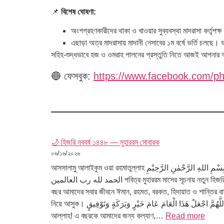
📌
বিশেষ ঘোষণা:
অংশগ্রহণকারীদের থাকা ও খাওয়ার সুব্যবস্থা মাদরাসা কর্তৃপ
এছাড়া অত্র মাদরাসায় মাদানী নেসাবের ১ম বর্ষে ভর্তি চলছে।
সহিহ-শুদ্ধভাবে হজ ও ওমরাহ পালনের প্রস্তুতি নিতে আজই আপনার অ
🔵 ফেসবুক:
https://www.facebook.com/
🌙 হিজরি নববর্ষ ১৪৪৮ — মুহাররম মোবারক
০৬/১৬/২০২৬
আসসালামু আলাইকুম ওয়া রহমাতুল্লাহ بِسْمِ اللهِ الرَّحْمٰنِ الرَّحِيْمِ
الحمد لله رب العالمين পবিত্র মুহাররম মাসের সূচনায় নতুন হিজরি
বছর আমাদের সবার জীবনে ঈমান, রহমত, বরকত, হিদায়াত ও শান্তির বার
নিয়ে আসুক। اللَّهُمَّ اجْعَلْ هَذَا الْعَامَ عَامَ خَيْرٍ وَبَرَكَةٍ وَتَوْفِيقٍহে
আল্লাহ! এ বছরকে আমাদের জন্য কল্যাণ,…
Read more