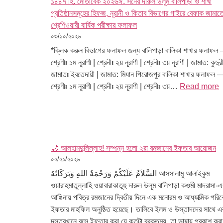
১৪৪৭ হি. মোতাবেক ২০২৬ঈ. সনের দারুল উলূম বালিপাড়া ও শাখা
প্রতিষ্ঠানসমূহের হিফজ, নূরানী ও কিতাব বিভাগের গাইরে বেফাক জামাত
শ্রেণিওয়ারী বার্ষিক পরীক্ষার ফলাফল
০৩/১০/২০২৬
*ক্লিক করুন বিভাগের ফলাফল জন্য বালিপাড়া বালিকা শাখার ফলাফল
শ্রেণীঃ ১ম নূরাণী | শ্রেনীঃ ২য় নূরাণী | শ্রেনীঃ ৩য় নূরাণী | জামাত: কুদুরী
জামাতঃ ইবতেদায়ী | জামাত: মিযান পিরোজপুর বালিকা শাখার ফলাফল 
শ্রেণীঃ ১ম নূরাণী | শ্রেনীঃ ২য় নূরাণী | শ্রেনীঃ ৩য়…
Read more
🌙 আলহামদুলিল্লাহ! সম্পন্ন হলো ২রা রমজানের ইফতার আয়োজন
০২/২১/২০২৬
السَّلاَمُ عَلَيْكُمْ وَرَحْمَةُ اللهِ وَبَرَكَاتُهُ আসসালামু আলাইকুম
ওয়ারাহমাতুল্লাহি ওয়াবারাকাতুহু দারুল উলূম বালিপাড়া কওমী মাদরাসা-এ
আঙিনায় পবিত্র রমজানের দ্বিতীয় দিনে এক মনোরম ও আধ্যাত্মিক পরিব
ইফতার মাহফিল অনুষ্ঠিত হয়েছে। তালিবে ইলম ও উস্তাদদের সাথে 
দস্তরখানে বসে ইফতার করা যে কতটা বরকতময়, তা ভাষায় প্রকাশ ক