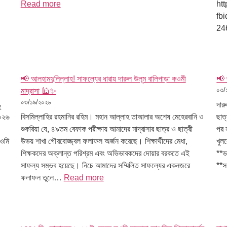
Read more
ht
fb
24
📢 আলহামদুলিল্লাহ! সাফল্যের ধারায় দারুল উলূম বালিপাড়া কওমী
📢 
০৩/
মাদ্রাসা 🕌✨
০৩/১৯/২০২৬
দার
বিসমিল্লাহির রহমানির রহিম। মহান আল্লাহ তাআলার অশেষ মেহেরবানি ও
ছাত
শুকরিয়া যে, ৪৯তম বেফাক পরীক্ষায় আমাদের মাদ্রাসার ছাত্র ও ছাত্রী
পর ন
কওমি
উভয় শাখা গৌরবোজ্জ্বল ফলাফল অর্জন করেছে। শিক্ষার্থীদের মেধা,
খুল
শিক্ষকদের অক্লান্ত পরিশ্রম এবং অভিভাবকদের দোয়ার বরকতে এই
**ভ
সাফল্য সম্ভব হয়েছে। নিচে আমাদের সম্মিলিত সাফল্যের একনজরে
**
ফলাফল তুলে…
Read more