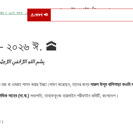
﷽
বার
|
২৪শে সফর, ১৪৪৮ হিজরি
|
২৪শে শ্রাবণ, ১৪৩৩ বঙ্গাব্দ
|
বর্ষাকাল
|
৮ই আগস্ট, ২০২৬ খ্রিস্টাব্দ
⚠️ঘোষণা 📢
া – ২০২৬ ঈ. 🕋
بِسْمِ اللهِ الرَّحْمٰنِ الرَّحِيْم
 হজ বা ওমরাহ পালন করার ইচ্ছা পোষণ করেছেন, তাদের জন্য
দারুল উলূম বালিপাড়া কওমি 
দ্দিক সাহেব (দা.বা.)
সভাপতি, তাহাফফুজে হারামাইন শরীফাইন কমিটি, বাংলাদেশ।
্ত।
।