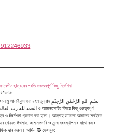
7912246933
ারেগীন ছাত্রদের প্রতি গুরুত্বপূর্ণ কিছু নির্দেশনা
১৫/২০২৬
ু আলাইকুম ওয়া রহমাতুল্লাহ بِسْمِ اللهِ الرَّحْمٰنِ الرَّحِيْمِ
الحمد لله رب  ও আমানতদারির বিষয়ে কিছু গুরুত্বপূর্ণ
হত ও নির্দেশনা প্রকাশ করা হলো। আল্লাহ তাআলা আমাদের সবাইকে
ীনের খেদমত ইখলাস, আমানতদারি ও সুন্দর ব্যবস্থাপনার সাথে করার
ফিক দান করুন। আমিন 🔵 ফেসবুক: