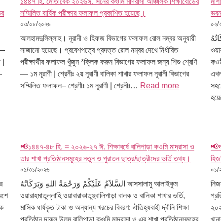
১৪৪৭ হি. মোতাবেক ২০২৬ঈ. সনের কওমি মাদরাসা আঞ্চলিক শিক্ষাবোর্ডের
মাশ
ের
সম্মিলিত বার্ষিক পরীক্ষার ফলাফল প্রকাশিত হয়েছে।
ভবন 
০৩/০৮/২০২৬
০২/
আলহামদুলিল্লাহ। নূরানী ও হিফজ বিভাগের ফলাফল রোল নম্বর অনুযায়ী
َاتُهُ
 —
সাজানো হয়েছে। প্রবেশপত্রে প্রদত্ত রোল নম্বর দেখে নির্ধারিত
ওয়া
 |
পরীক্ষার্থীর ফলাফল খুঁজুন *ক্লিক করুন বিভাগের ফলাফল জন্য শিশু শ্রেণি
কওম
—
— ১ম নূরাণী | শ্রেনীঃ ২য় নূরাণী বালিকা শাখার ফলাফল নূরানী বিভাগের
এখন
সম্মিলিত ফলাফল– শ্রেণীঃ ১ম নূরাণী | শ্রেনীঃ…
Read more
সহযো
হয়
📢১৪৪৭-৪৮ হি. = ২০২৬-২৭ ঈ. শিক্ষাবর্ষে বালিপাড়া কওমি মাদ্রাসা ও
📢দ
তার শাখা প্রতিষ্ঠানসমূহের নতুন ও পুরাতন ছাত্র/ছাত্রীদের ভর্তি তথ্য।
হিজর
০১/৩১/২০২৬
০১/
র
السَّلاَمُ عَلَيْكُمْ وَرَحْمَةُ اللهِ وَبَرَكَاتُهُ আসসালামু আলাইকুম
নিজস
েশে
ওয়ারাহমাতুল্লাহি ওয়াবারাকাতুহুবালিপাড়া বালক ও বালিকা শাখার ভর্তি,
প্রত
এক
মাসিক ধার্যকৃত টাকা ও অন্যান্য খরচের বিবরণ: ঐতিহ্যবাহী দ্বীনি শিক্ষা
২০২
রা…
প্রতিষ্ঠান দারুল উলূম বালিপাড়া কওমি মাদ্রাসা ও এর শাখা প্রতিষ্ঠানসমূহের
খান