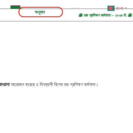
বাংলা
▼
অনুদান
|
সকাল ৭:৪০
🕋 হজ প্রশিক্ষণ কর্মশালা – ২০২৬ ঈ. 🕋 📢 🤲আল
মাদরাসা
আয়োজন করেছে ৪ দিনব্যাপী বিশেষ হজ প্রশিক্ষণ কর্মশালা।