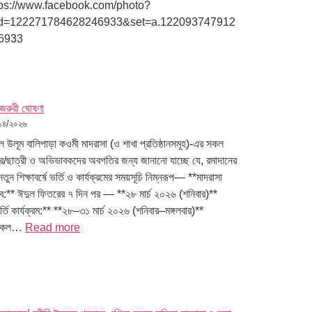
tps://www.facebook.com/photo?
id=122271784628246933&set=a.122093747912
6933
জরুরী ঘোষণা
১৪/২০২৬
ুল উলূম বালিপাড়া কওমী মাদরাসা (ও শাখা প্রতিষ্ঠানসমূহ)-এর সকল
্র/ছাত্রী ও অভিভাবকদের অবগতির জন্য জানানো যাচ্ছে যে, রমাদানের
তুন শিক্ষাবর্ষে ভর্তি ও কার্যক্রমের সময়সূচি নিম্নরূপ— **মাদরাসা
বে:** ঈদুল ফিতরের ৭ দিন পর — **২৮ মার্চ ২০২৬ (শনিবার)**
র্তি কার্যক্রম:** **২৮–৩১ মার্চ ২০২৬ (শনিবার–মঙ্গলবার)**
সকল…
Read more